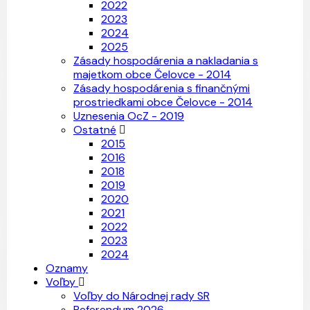
2022
2023
2024
2025
Zásady hospodárenia a nakladania s
majetkom obce Čelovce - 2014
Zásady hospodárenia s finančnými
prostriedkami obce Čelovce - 2014
Uznesenia OcZ - 2019
Ostatné
2015
2016
2018
2019
2020
2021
2022
2023
2024
Oznamy
Voľby
Voľby do Národnej rady SR
Referendum 2026