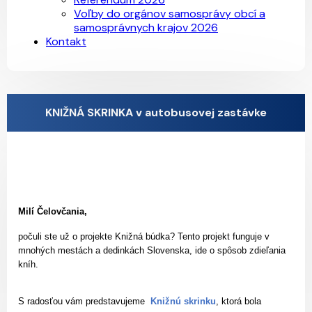
Voľby do orgánov samosprávy obcí a
samosprávnych krajov 2026
Kontakt
KNIŽNÁ SKRINKA v autobusovej zastávke
Mil
í Čelovčania,
počuli ste už o projekte Knižná búdka? Tento projekt funguje v
mnohých mestách a dedinkách Slovenska, ide o spôsob zdieľania
kníh.
S radosťou vám
predstavujeme
Knižnú skrinku
, ktorá bola