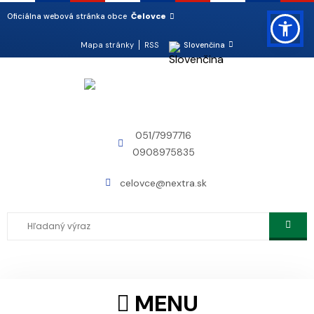
Čelovce
Oficiálna webová stránka obce
Mapa stránky
RSS
Slovenčina
051/7997716
0908975835
celovce@nextra.sk
MENU