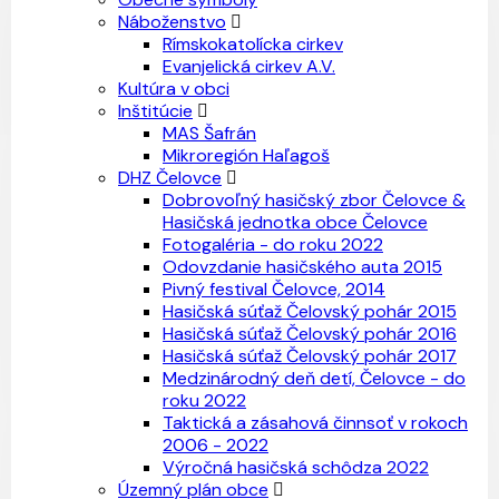
Náboženstvo
Rímskokatolícka cirkev
Evanjelická cirkev A.V.
Kultúra v obci
Inštitúcie
MAS Šafrán
Mikroregión Haľagoš
DHZ Čelovce
Dobrovoľný hasičský zbor Čelovce &
Hasičská jednotka obce Čelovce
Fotogaléria - do roku 2022
Odovzdanie hasičského auta 2015
Pivný festival Čelovce, 2014
Hasičská súťaž Čelovský pohár 2015
Hasičská súťaž Čelovský pohár 2016
Hasičská súťaž Čelovský pohár 2017
Medzinárodný deň detí, Čelovce - do
roku 2022
Taktická a zásahová činnsoť v rokoch
2006 - 2022
Výročná hasičská schôdza 2022
Územný plán obce