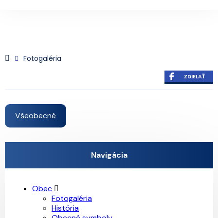
Fotogaléria
ZDIELAŤ
Všeobecné
Navigácia
Obec
Fotogaléria
História
Obecné symboly