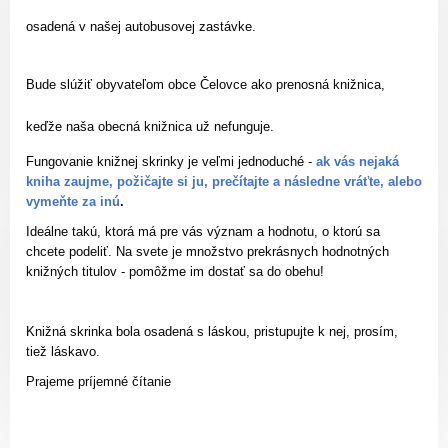
osadená v našej autobusovej zastávke.
Bude slúžiť obyvateľom obce Čelovce ako prenosná knižnica,
keďže naša obecná knižnica už nefunguje.
Fungovanie knižnej skrinky je veľmi jednoduché -
ak vás nejaká
kniha zaujme, požičajte si ju, prečítajte a následne vráťte, alebo
vymeňte za inú
.
Ideálne takú, ktorá má pre vás význam a hodnotu, o ktorú sa
chcete podeliť. Na svete je množstvo prekrásnych hodnotných
knižných titulov - pomôžme im dostať sa do obehu!
Knižná skrinka bola osadená s láskou, pristupujte k nej, prosím,
tiež láskavo.
Prajeme príjemné čítanie