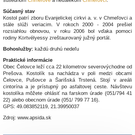
susednom
Chmeľove
a neďalekom
Chmeľovci
.
Súčasný stav
Kostol patrí zboru Evanjelickej cirkvi a. v. v Chmeľovci a
stále slúži veriacim. V rokoch 2000 - 2004 prešiel
rozsiahlou obnovou, v roku 2006 bol vďaka pomoci
rodiny K
ö
rtvélyessy zreštaurovaný južný portál.
Bohoslužby:
každú druhú nedeľu
Praktické informácie
Obec Čelovce leží cca 22 kilometrov severovýchodne od
Prešova. Kostolík sa nachádza v poli medzi obcami
Čelovce, Pušovce a Šarišská Trstená. Stojí v areáli
cintorína a je prístupný po asfaltovej ceste. Návštevu
kostolíka môžete ohlásiť na farskom úrade (051/794 41
22) alebo obecnom úrade (051/ 799 77 16).
GPS: 49.083852119, 21.39950037
Zdroj: www.apsida.sk