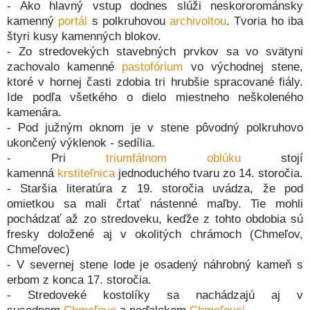
- Ako hlavný vstup dodnes slúži neskororománsky
kamenný
portál
s polkruhovou
archivoltou
. Tvoria ho iba
štyri kusy kamenných blokov.
- Zo stredovekých stavebných prvkov sa vo svätyni
zachovalo kamenné
pastofórium
vo východnej stene,
ktoré v hornej časti zdobia tri hrubšie spracované fiály.
Ide podľa všetkého o dielo miestneho neškoleného
kamenára.
- Pod južným oknom je v stene pôvodný polkruhovo
ukončený výklenok - sedília.
- Pri
triumfálnom oblúku
stojí
kamenná
krstiteľnica
jednoduchého tvaru zo 14. storočia.
- Staršia literatúra z 19. storočia uvádza, že pod
omietkou sa mali črtať nástenné maľby. Tie mohli
pochádzať až zo stredoveku, keďže z tohto obdobia sú
fresky doložené aj v okolitých chrámoch (Chmeľov,
Chmeľovec)
- V severnej stene lode je osadený náhrobný kameň s
erbom z konca 17. storočia.
- Stredoveké kostolíky sa nachádzajú aj v