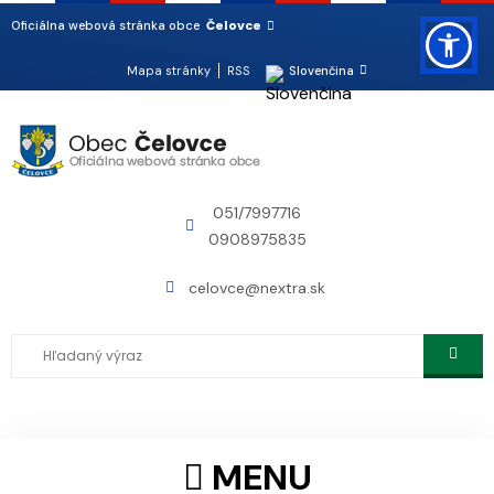
Čelovce
Oficiálna webová stránka obce
Mapa stránky
RSS
Slovenčina
051/7997716
0908975835
celovce@nextra.sk
MENU