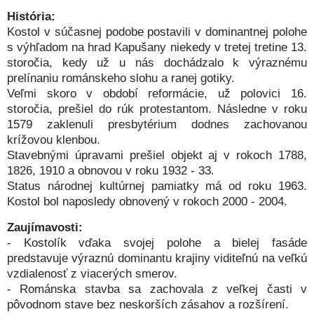
História:
Kostol v súčasnej podobe postavili v dominantnej polohe
s výhľadom na hrad Kapušany niekedy v tretej tretine 13.
storočia, kedy už u nás dochádzalo k výraznému
prelínaniu románskeho slohu a ranej gotiky.
Veľmi skoro v období reformácie, už polovici 16.
storočia, prešiel do rúk protestantom. Následne v roku
1579 zaklenuli presbytérium dodnes zachovanou
krížovou klenbou.
Stavebnými úpravami prešiel objekt aj v rokoch 1788,
1826, 1910 a obnovou v roku 1932 - 33.
Status národnej kultúrnej pamiatky má od roku 1963.
Kostol bol naposledy obnovený v rokoch 2000 - 2004.
Zaujímavosti:
- Kostolík vďaka svojej polohe a bielej fasáde
predstavuje výraznú dominantu krajiny viditeľnú na veľkú
vzdialenosť z viacerých smerov.
- Románska stavba sa zachovala z veľkej časti v
pôvodnom stave bez neskorších zásahov a rozšírení.