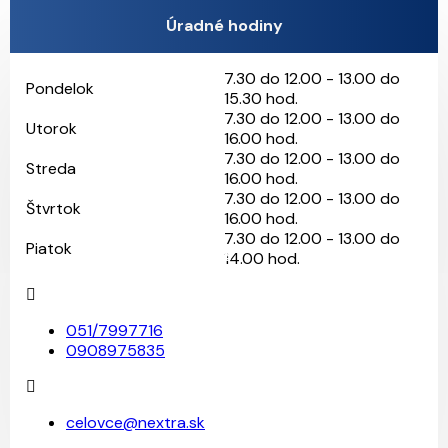
Úradné hodiny
7.30 do 12.00 - 13.00 do
Pondelok
15.30 hod.
7.30 do 12.00 - 13.00 do
Utorok
16.00 hod.
7.30 do 12.00 - 13.00 do
Streda
16.00 hod.
7.30 do 12.00 - 13.00 do
Štvrtok
16.00 hod.
7.30 do 12.00 - 13.00 do
Piatok
24
26
5
11
14.00 hod.
051/7997716
0908975835
celovce@nextra.sk