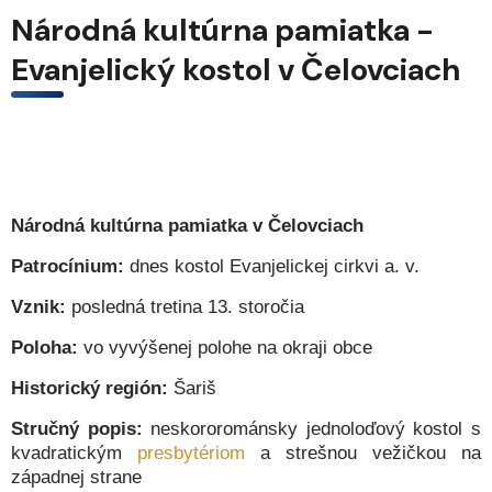
Národná kultúrna pamiatka -
Evanjelický kostol v Čelovciach
Národná kultúrna pamiatka v Čelovciach
Patrocínium:
dnes kostol Evanjelickej cirkvi a. v.
Vznik:
posledná tretina 13. storočia
Poloha:
vo vyvýšenej polohe na okraji obce
Historický región:
Šariš
Stručný popis:
neskororománsky jednoloďový kostol s
kvadratickým
presbytériom
a strešnou vežičkou na
západnej strane