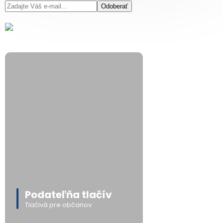
Odoberať
Podateľňa tlačív
Tlačivá pre občanov